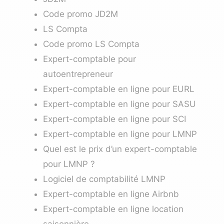
Code promo JD2M
LS Compta
Code promo LS Compta
Expert-comptable pour
autoentrepreneur
Expert-comptable en ligne pour EURL
Expert-comptable en ligne pour SASU
Expert-comptable en ligne pour SCI
Expert-comptable en ligne pour LMNP
Quel est le prix d’un expert-comptable
pour LMNP ?
Logiciel de comptabilité LMNP
Expert-comptable en ligne Airbnb
Expert-comptable en ligne location
saisonnière