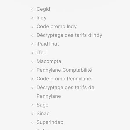
Cegid
Indy
Code promo Indy
Décryptage des tarifs d’Indy
iPaidThat
iTool
Macompta
Pennylane Comptabilité
Code promo Pennylane
Décryptage des tarifs de
Pennylane
Sage
Sinao
Superindep