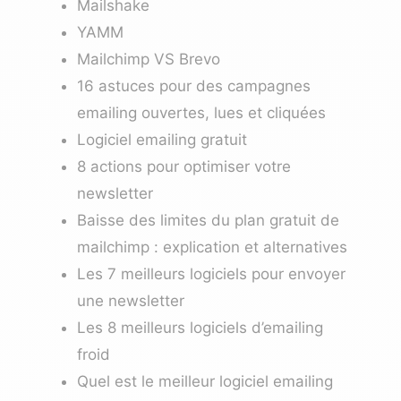
Mailshake
YAMM
Mailchimp VS Brevo
16 astuces pour des campagnes
emailing ouvertes, lues et cliquées
Logiciel emailing gratuit
8 actions pour optimiser votre
newsletter
Baisse des limites du plan gratuit de
mailchimp : explication et alternatives
Les 7 meilleurs logiciels pour envoyer
une newsletter
Les 8 meilleurs logiciels d’emailing
froid
Quel est le meilleur logiciel emailing