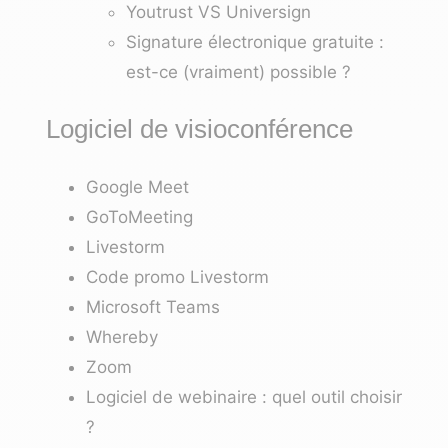
Youtrust VS Universign
Signature électronique gratuite :
est-ce (vraiment) possible ?
Logiciel de visioconférence
Google Meet
GoToMeeting
Livestorm
Code promo Livestorm
Microsoft Teams
Whereby
Zoom
Logiciel de webinaire : quel outil choisir
?