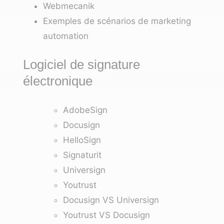
Webmecanik
Exemples de scénarios de marketing
automation
Logiciel de signature
électronique
AdobeSign
Docusign
HelloSign
Signaturit
Universign
Youtrust
Docusign VS Universign
Youtrust VS Docusign