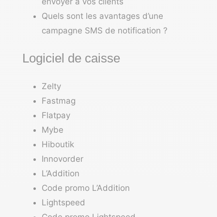
envoyer à vos clients
Quels sont les avantages d’une
campagne SMS de notification ?
Logiciel de caisse
Zelty
Fastmag
Flatpay
Mybe
Hiboutik
Innovorder
L’Addition
Code promo L’Addition
Lightspeed
Code promo Lightspeed