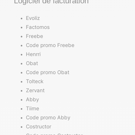
Logiciel de facturation
Evoliz
Factomos
Freebe
Code promo Freebe
Henrri
Obat
Code promo Obat
Tolteck
Zervant
Abby
Tiime
Code promo Abby
Costructor