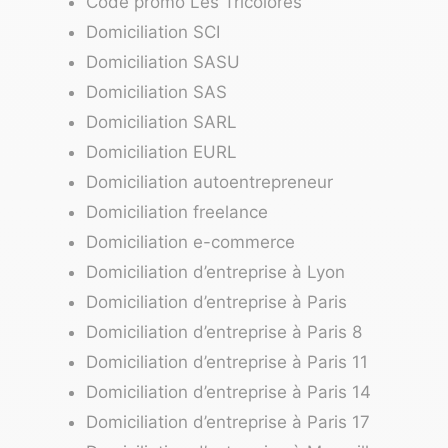
Code promo Les Tricolores
Domiciliation SCI
Domiciliation SASU
Domiciliation SAS
Domiciliation SARL
Domiciliation EURL
Domiciliation autoentrepreneur
Domiciliation freelance
Domiciliation e-commerce
Domiciliation d’entreprise à Lyon
Domiciliation d’entreprise à Paris
Domiciliation d’entreprise à Paris 8
Domiciliation d’entreprise à Paris 11
Domiciliation d’entreprise à Paris 14
Domiciliation d’entreprise à Paris 17