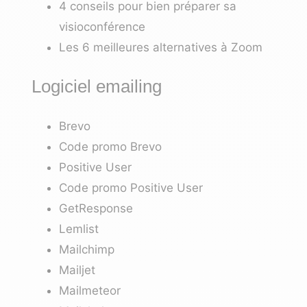
4 conseils pour bien préparer sa
visioconférence
Les 6 meilleures alternatives à Zoom
Logiciel emailing
Brevo
Code promo Brevo
Positive User
Code promo Positive User
GetResponse
Lemlist
Mailchimp
Mailjet
Mailmeteor