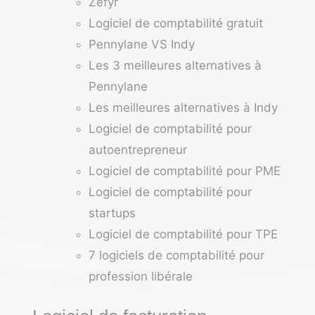
Zefyr
Logiciel de comptabilité gratuit
Pennylane VS Indy
Les 3 meilleures alternatives à
Pennylane
Les meilleures alternatives à Indy
Logiciel de comptabilité pour
autoentrepreneur
Logiciel de comptabilité pour PME
Logiciel de comptabilité pour
startups
Logiciel de comptabilité pour TPE
7 logiciels de comptabilité pour
profession libérale