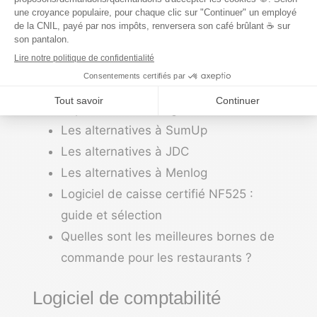
Logiciel de caisse pour les boucheries
Menu digital pour restaurant
L’Addition VS Lightspeed
Toporder by myPOS VS SumUp
Toporder VS JDC
Toporder VS Menlog
Les alternatives à SumUp
Les alternatives à JDC
Les alternatives à Menlog
Logiciel de caisse certifié NF525 :
guide et sélection
Quelles sont les meilleures bornes de
commande pour les restaurants ?
Logiciel de comptabilité