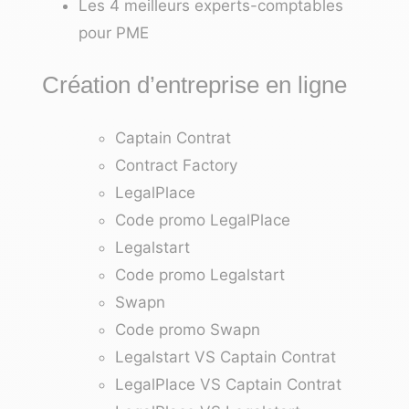
Les 4 meilleurs experts-comptables
pour PME
Création d’entreprise en ligne
Captain Contrat
Contract Factory
LegalPlace
Code promo LegalPlace
Legalstart
Code promo Legalstart
Swapn
Code promo Swapn
Legalstart VS Captain Contrat
LegalPlace VS Captain Contrat