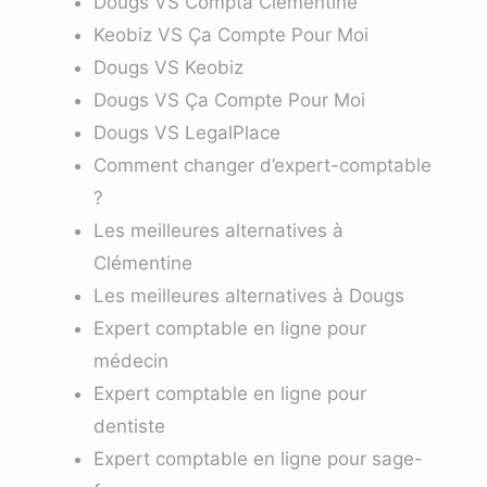
Dougs VS Compta Clémentine
Keobiz VS Ça Compte Pour Moi
Dougs VS Keobiz
Dougs VS Ça Compte Pour Moi
Dougs VS LegalPlace
Comment changer d’expert-comptable
?
Les meilleures alternatives à
Clémentine
Les meilleures alternatives à Dougs
Expert comptable en ligne pour
médecin
Expert comptable en ligne pour
dentiste
Expert comptable en ligne pour sage-