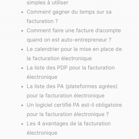
simples à utiliser
Comment gagner du temps sur sa
facturation ?
Comment faire une facture d’acompte
quand on est auto-entrepreneur ?
Le calendrier pour la mise en place de
la facturation électronique
La liste des PDP pour la facturation
électronique
La liste des PA (plateformes agrées)
pour la facturation électronique
Un logiciel certifié PA est-il obligatoire
pour la facturation électronique ?
Les 4 avantages de la facturation
électronique