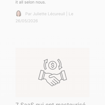
it all selon nous.
Par Juliette Lécureuil | Le
26/05/2026
7 SaaS qui ont masteurisé