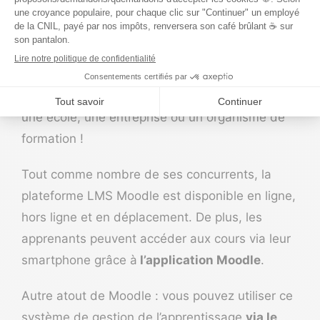
À la création de
Moodle
en 1999, son inventeur
s’est donné une mission :
vous donner le
pouvoir de l’
e-learning
. Et ce, que vous soyez
une école, une entreprise ou un organisme de
formation !
Tout comme nombre de ses concurrents, la
plateforme LMS Moodle est disponible en ligne,
hors ligne et en déplacement. De plus, les
apprenants peuvent accéder aux cours via leur
smartphone grâce à
l’application Moodle
.
Autre atout de Moodle : vous pouvez utiliser ce
système de gestion de l’apprentissage
via le