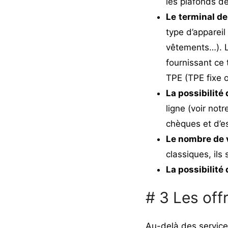
les plafonds d
Le
terminal de
type d’apparei
vêtements…). L
fournissant ce 
TPE (
TPE fixe 
La possibilité
ligne (
voir not
chèques et d’esp
Le nombre de 
classiques, ils 
La possibilité
# 3 Les of
Au-delà des service