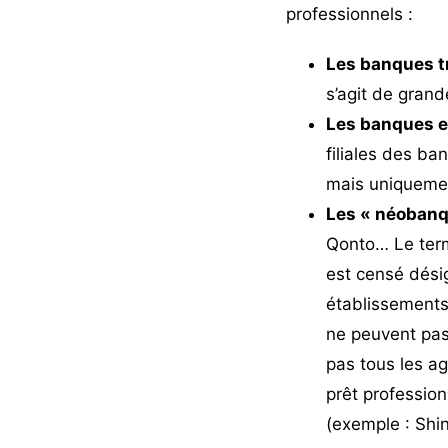
professionnels :
Les banques tr
s’agit de gran
Les banques en
filiales des ba
mais uniquemen
Les « néobanq
Qonto
… Le term
est censé dési
établissements 
ne peuvent pas
pas tous les a
prêt professio
(exemple : Shin