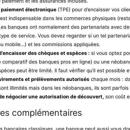
e paiement et les assurances incluses.
 paiement électronique
(TPE) pour d’encaisser vos clie
l est indispensable dans les commerces physiques (rest
es banques ont normalement des partenariats avec de
type de service. Vous devez regarder si un tel partenaria
ou mobile
…) et les commissions appliquées.
 d’encaisser des chèques et espèces :
si vous optez po
re comparatif des banques pros en ligne
) ou une néobanq
èces peut être limité. Il faut vérifier qu’il est possible et
virements et prélèvements autorisés
chaque mois : d
sont illimités mais dans les néobanques, ils sont parfois 
 de négocier une
autorisation de découvert,
son coût e
fres complémentaires
s bancaires classiques, une banque peut aussi vous do