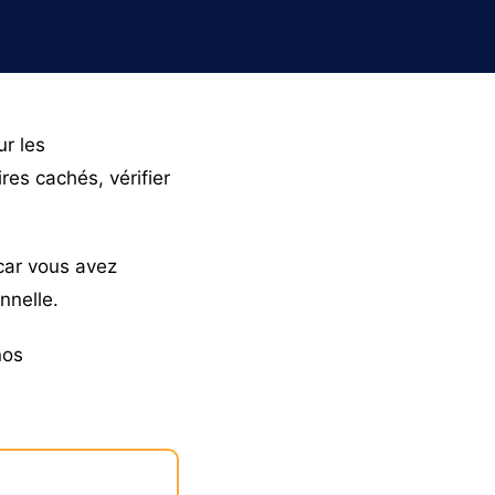
ur les
res cachés, vérifier
car vous avez
onnelle.
nos