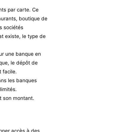
nts par carte. Ce
aurants, boutique de
s sociétés
t existe, le type de
ur une banque en
ue, le dépôt de
 facile.
ans les banques
limités.
t son montant.
nner accès à des