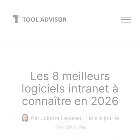
Skip
to
content
Les 8 meilleurs
logiciels intranet à
connaître en 2026
Par
Juliette Lécureuil
| Mis à jour le
23/03/2026