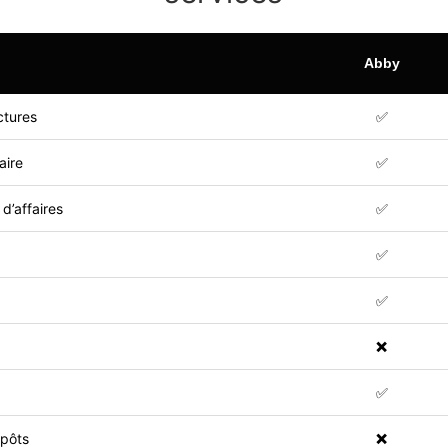
Abby
ctures
✅
aire
✅
 d’affaires
✅
✅
✅
❌
✅
mpôts
❌