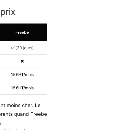
prix
Freebe
✅
(30 jours)
❌
15€HT/mois
15€HT/mois
nt moins cher. Le
férents quand Freebe
s