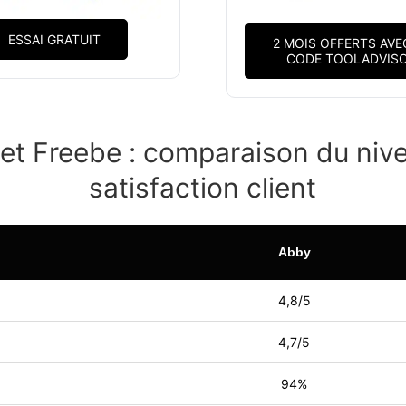
ESSAI GRATUIT
2 MOIS OFFERTS AVE
CODE TOOLADVIS
et Freebe : comparaison du niv
satisfaction client
Abby
4,8/5
4,7/5
94%