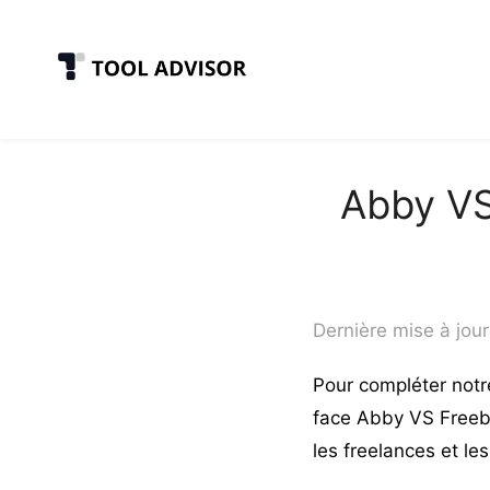
Skip
to
content
Abby VS
Dernière mise à jour
Pour compléter not
face Abby VS Freebe
les freelances et le