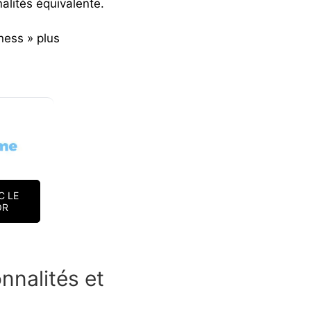
alités équivalente.
ness » plus
C LE
OR
nnalités et