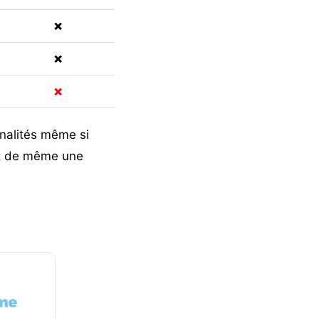
❌
❌
❌
nalités même si
out de même une