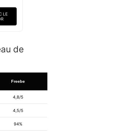
C LE
OR
eau de
Freebe
4,8/5
4,5/5
94%