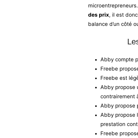
microentrepreneurs.
des prix
, il est do
balance d’un côté ou
Le
Abby compte pl
Freebe propose
Freebe est lég
Abby propose un
contrairement 
Abby propose p
Abby propose l
prestation con
Freebe propose