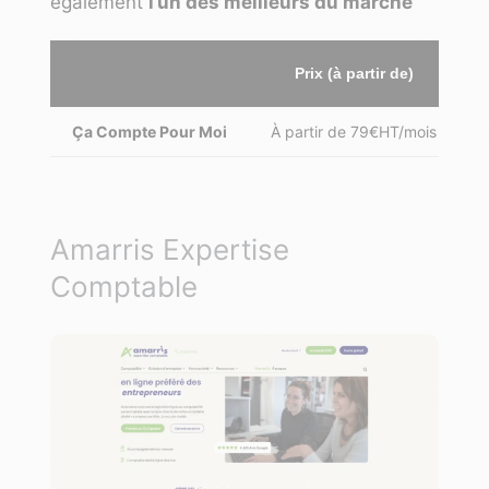
également
l’un des meilleurs du marché
Prix (à partir de)
L
Ça Compte Pour Moi
À partir de 79€HT/mois
Amarris Expertise
Comptable