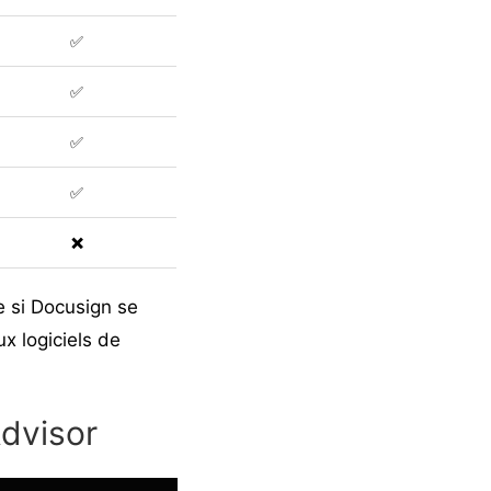
✅
✅
✅
✅
❌
 si Docusign se
x logiciels de
Advisor