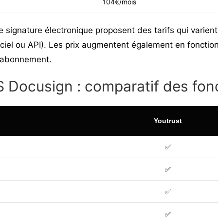
104€/mois
e signature électronique proposent des tarifs qui varien
ogiciel ou API). Les prix augmentent également en fonctio
e abonnement.
S Docusign : comparatif des fonc
Youtrust
✅
✅
✅
✅