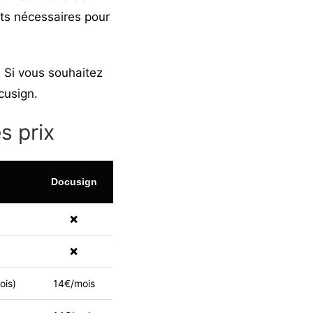
nts nécessaires pour
 Si vous souhaitez
cusign
.
s prix
Docusign
❌
❌
ois)
14€/mois