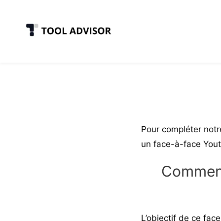
Skip
to
content
Pour compléter not
un face-à-face
Yout
Comment
L’objectif de ce fa