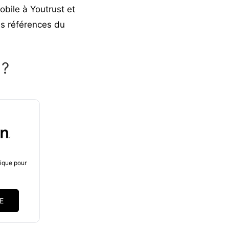
mobile à
Youtrust
et
es références du
 ?
nique pour
.
E