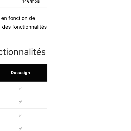
14€/mois
t en fonction de
n des fonctionnalités
tionnalités
Docusign
✅
✅
✅
✅