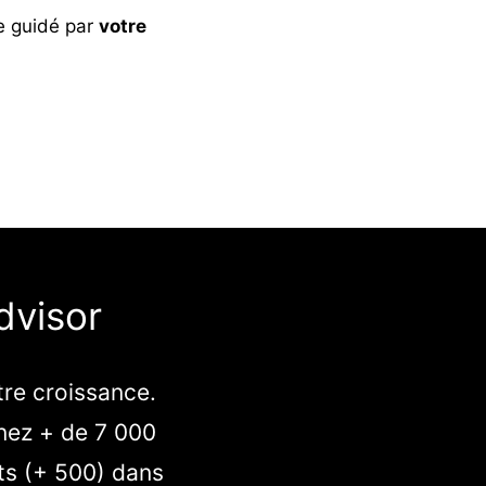
e guidé par
votre
dvisor
tre croissance.
nez + de 7 000
rts (+ 500) dans