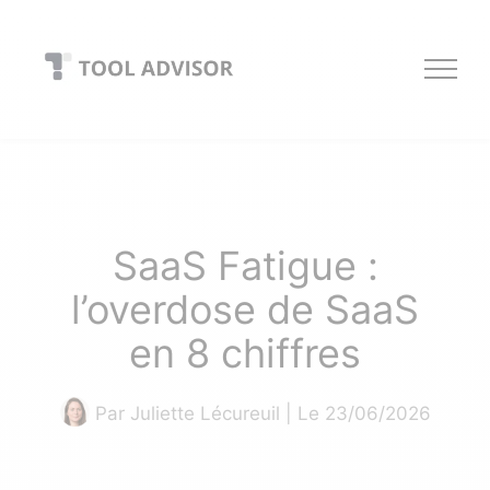
Skip
to
content
SaaS Fatigue :
l’overdose de SaaS
en 8 chiffres
Par
Juliette Lécureuil
| Le 23/06
/2026