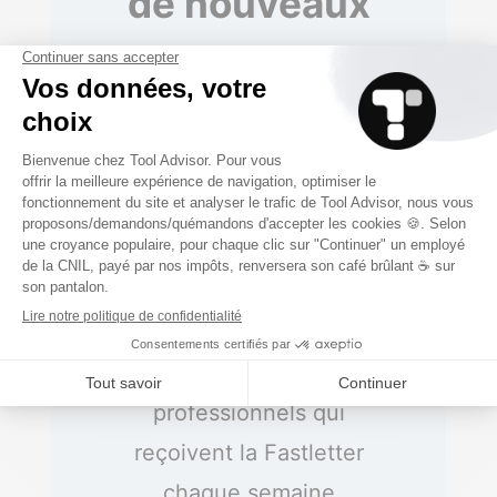
de nouveaux
outils B2B
💌 Chaque mardi,
découvrez 3 nouveaux
outils B2B, le décryptage
de l’actualité des logiciels
SaaS et des bons plans
👥 Déjà + de 7 000
professionnels qui
reçoivent la Fastletter
chaque semaine