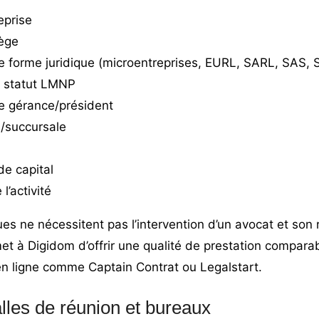
eprise
iège
forme juridique (
microentreprises
,
EURL
,
SARL
,
SAS
,
t statut LMNP
 gérance/président
n/succursale
e capital
l’activité
ues ne nécessitent pas l’intervention d’un avocat et son
et à Digidom d’offrir une qualité de prestation compara
 en ligne comme Captain Contrat ou Legalstart.
lles de réunion et bureaux