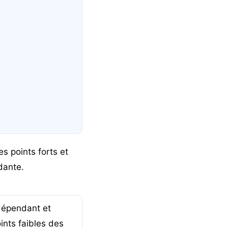
s points forts et
dante.
ndépendant et
oints faibles des