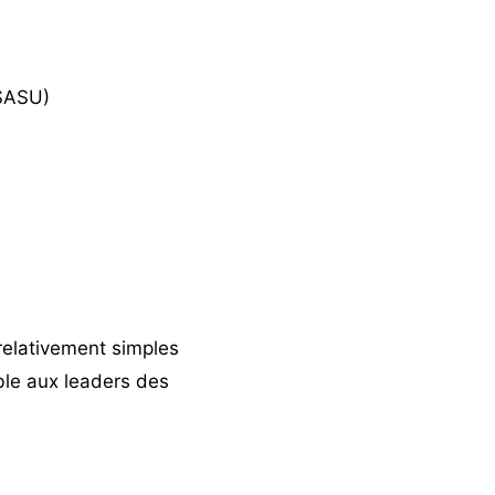
SASU
)
 relativement simples
ble aux leaders des