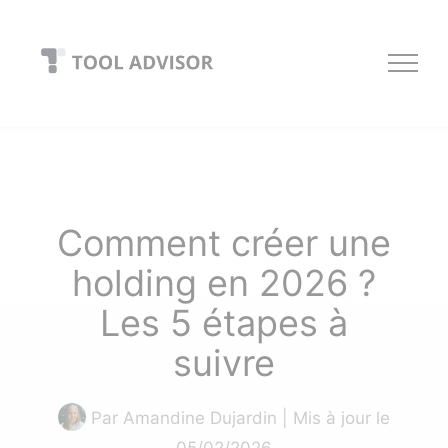
Skip
to
content
Comment créer une
holding en 2026 ?
Les 5 étapes à
suivre
Par
Amandine Dujardin
| Mis à jour le
05/02/2026