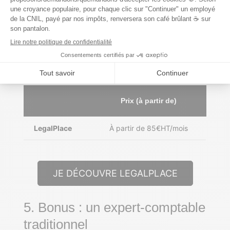
Autre atout de LegalPlace : sa
polyvalence
,
qui lui permet de couvrir la plupart des
besoins juridiques. Un seul regret :un
manque de transparence sur les prix,
malheureusement.
Prix (à partir de)
LegalPlace
À partir de 85€HT/mois
JE DÉCOUVRE LEGALPLACE
5. Bonus : un expert-comptable
traditionnel