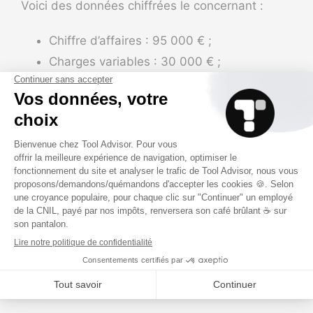
Voici des données chiffrées le concernant :
Chiffre d’affaires :
95 000 € ;
Charges variables : 30 000 € ;
Taux de marge sur charges variables : 68
% ou 65 000 € ;
Charges fixes : 25 000 €.
Georges
devra réaliser un chiffre d’affaires d’au
moins 36 765 €
par an
pour atteindre son seuil
de rentabilité. L’argent généré au-delà sera égal
à ses bénéfices.
Comment interpréter le
seuil de rentabilité (SR) ?