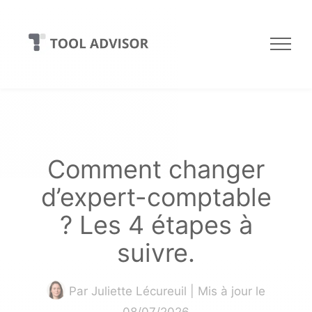
Skip
to
content
Comment changer
d’expert-comptable
? Les 4 étapes à
suivre.
Par
Juliette Lécureuil
| Mis à jour le
08/07/2026