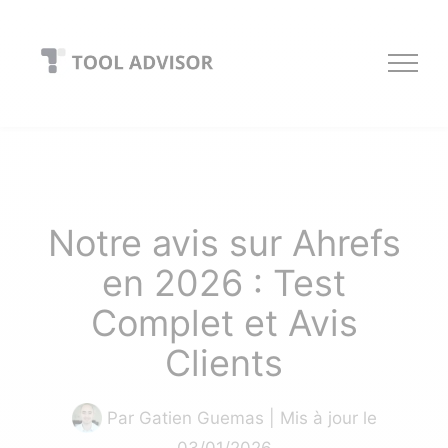
Skip
to
content
Notre avis sur Ahrefs
en 2026 : Test
Complet et Avis
Clients
Par
Gatien Guemas
| Mis à jour le
03/01/2026