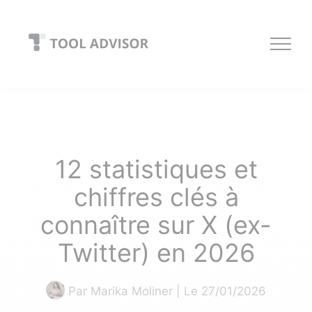
Skip
to
content
12 statistiques et
chiffres clés à
connaître sur
X (ex-
Twitter)
en 2026
Par
Marika Moliner
| Le 27/01/2026