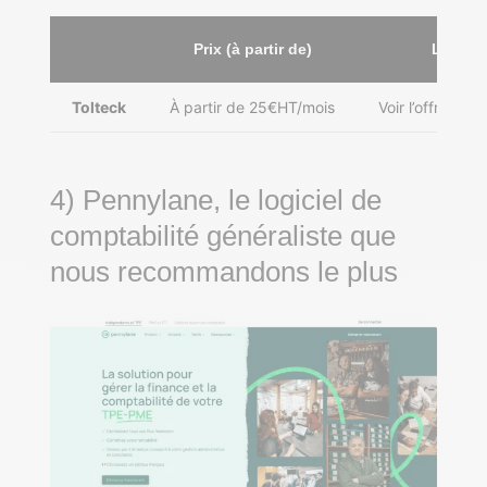
Prix (à partir de)
Lien ver
Tolteck
À partir de 25€HT/mois
Voir l’offre pou
4) Pennylane, le logiciel de
comptabilité généraliste que
nous recommandons le plus