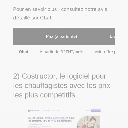
Pour en savoir plus : consultez notre
avis
détaillé sur Obat
.
Prix (à partir de)
Lien vers 
Obat
À partir de 32€HT/mois
Voir l’offre pour l
2) Costructor, le logiciel pour
les chauffagistes avec les prix
les plus compétitifs