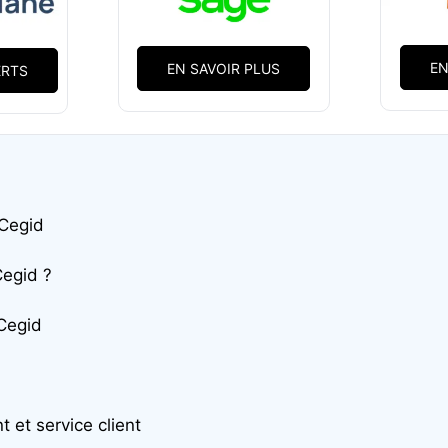
EN
EN SAVOIR PLUS
ERTS
 Cegid
Cegid ?
Cegid
et service client