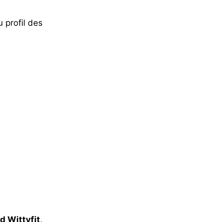
u profil des
d Wittyfit
.