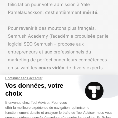
félicitation pour votre admission à Yale
Pamela/Jackson, c’est entièrement
mérité
.
Pour revenir à des moutons plus français,
Semrush Academy
(l’académie propulsée par le
logiciel SEO
Semrush
– propose aux
entrepreneurs et aux professionnels du
marketing de perfectionner leurs compétences
en suivant les
cours vidéo
de divers experts.
Les cours proposés en marketing ne sont pas
nombreux, mais permettent d’apprendre à créer
un site web, à maîtriser l’art du SEO ou à
s’améliorer en la matière facilement et plutôt
rapidement
– comptez 1h pour découvrir les