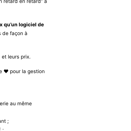
 retard en retard” à
 qu’un logiciel de
s de façon à
et leurs prix.
e ❤️ pour la gestion
orerie au même
ant ;
 ;