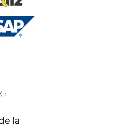
P)
;
de la