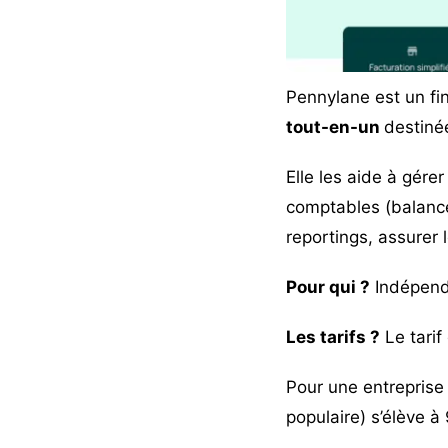
Pennylane
est un
fi
tout-en-un
destiné
Elle les aide à gére
comptables (balances
reportings, assurer l
Pour qui ?
Indépenda
Les tarifs ?
Le tari
Pour une entreprise 
populaire) s’élève 