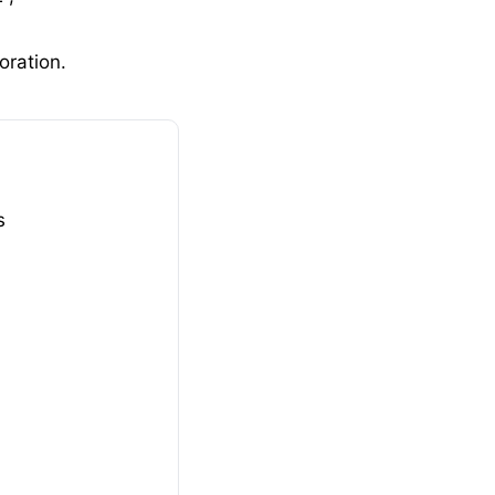
oration.
s