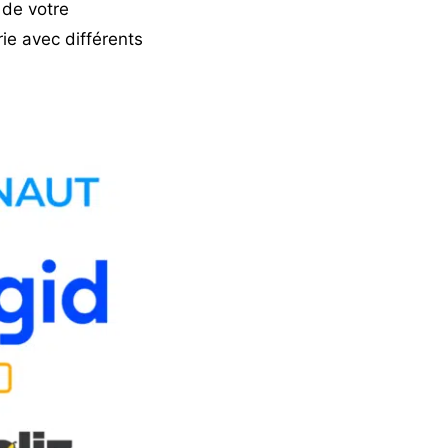
 de votre
rie
avec différents