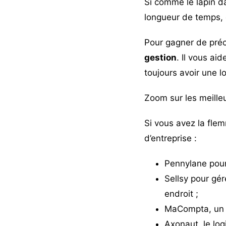
Si comme le lapin da
longueur de temps, c
Pour gagner de préc
gestion
. Il vous ai
toujours avoir une l
Zoom sur les meilleur
Si vous avez la flem
d’entreprise :
Pennylane
pour
Sellsy
pour gére
endroit ;
MaCompta
, un
Axonaut
, le lo