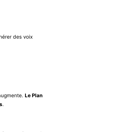
nérer des voix
s augmente.
Le Plan
s
.