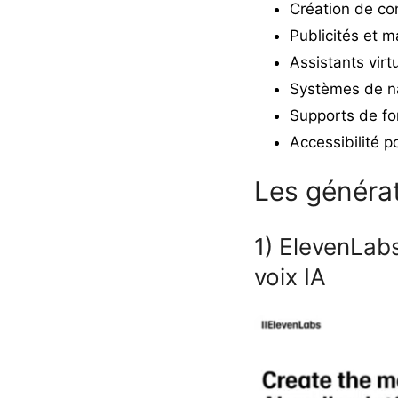
Création de con
Publicités et m
Assistants virt
Systèmes de na
Supports de fo
Accessibilité p
Les générat
1) ElevenLabs
voix IA