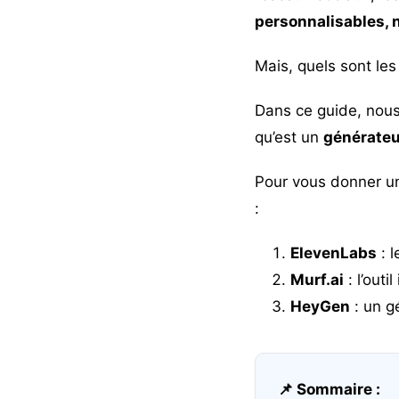
personnalisables, n
Mais, quels sont le
Dans ce guide, nous 
qu’est un
générateu
Pour vous donner un 
:
ElevenLabs
: l
Murf.ai
: l’outi
HeyGen
: un g
📌 Sommaire :