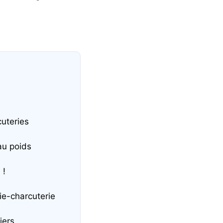
cuteries
au poids
 !
ie-charcuterie
iers