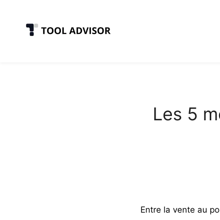
Skip
to
content
Les 5 me
Entre la vente au po