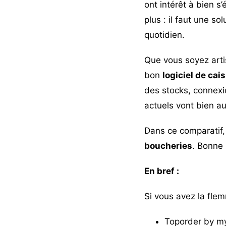
ont intérêt à bien s
plus : il faut une so
quotidien.
Que vous soyez arti
bon
logiciel de cai
des stocks, connexio
actuels vont bien a
Dans ce comparatif,
boucheries
.
Bonne l
En bref :
Si vous avez la flem
Toporder by 