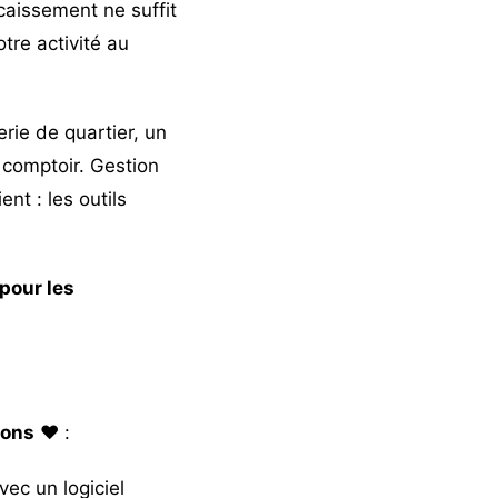
ncaissement ne suffit
tre activité au
rie de quartier, un
 comptoir. Gestion
nt : les outils
 pour les
ions
❤️ :
ec un logiciel