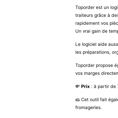
Toporder est un logi
traiteurs grâce à d
rapidement vos pièc
Un vrai gain de temp
Le logiciel aide auss
les préparations, or
Toporder propose éga
vos marges directe
💸
Prix
: à partir de
🧀 Cet outil fait ég
fromageries
.