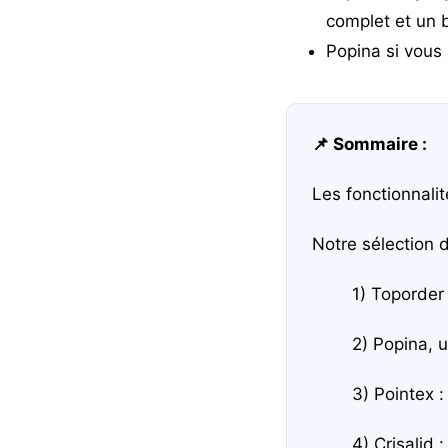
complet et un b
Popina
si vous 
📌 Sommaire :
Les fonctionnalit
Notre sélection 
1) Toporder 
2) Popina, 
3) Pointex 
4) Crisalid 