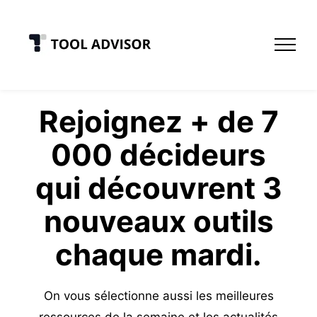
Skip
to
content
Rejoignez + de 7
000 décideurs
qui découvrent 3
nouveaux outils
chaque mardi.
On vous sélectionne aussi les meilleures
ressources de la semaine et les actualités