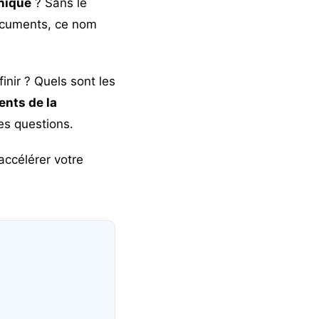
onique
?
Sans le
ocuments, ce nom
nir ? Quels sont les
ents de la
es questions.
accélérer votre