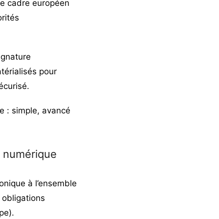
le cadre européen
rités
ignature
érialisés pour
écurisé.
e :
simple, avancé
t numérique
ronique
à l’ensemble
s obligations
pe).