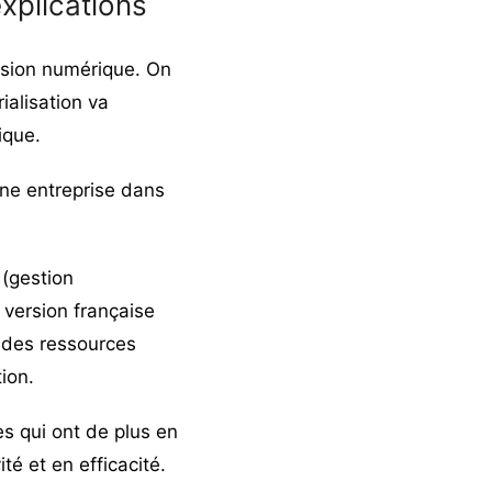
explications
rsion numérique. On
alisation va
ique.
une entreprise dans
D
(gestion
 version française
n des ressources
ion.
es qui ont de plus en
té et en efficacité.