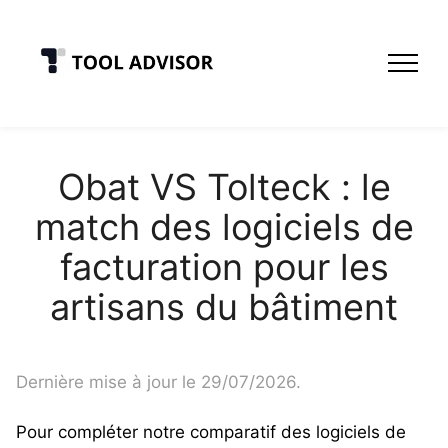
Skip
to
content
Obat VS Tolteck : le
match des logiciels de
facturation pour les
artisans du bâtiment
Dernière mise à jour le 29/07/2026.
Pour compléter notre
comparatif des logiciels de