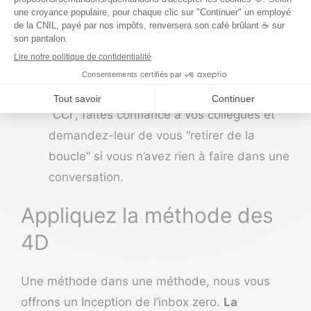
démarchage commercial non sollicités et
inintéressants (pas de quartier, votre
temps est important) ;
Les boucles d’emails qui ne vous
concernent pas : au diable le “CC” et le
“CCI”, faites confiance à vos collègues et
demandez-leur de vous “retirer de la
boucle” si vous n’avez rien à faire dans une
conversation.
Appliquez la méthode des
4D
Une méthode dans une méthode, nous vous
offrons un Inception de l’inbox zero.
La