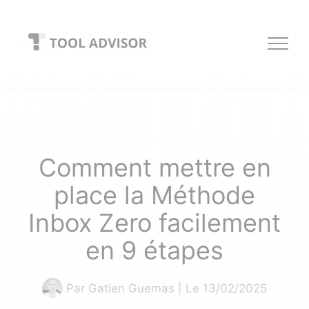
Skip
to
content
Comment mettre en
place la Méthode
Inbox Zero facilement
en 9 étapes
Par
Gatien Guemas
| Le 13/02/2025