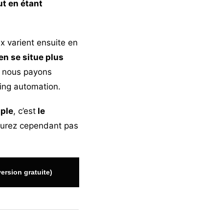
out en étant
ix varient ensuite en
n se situe plus
s, nous payons
ing automation.
mple
, c’est
le
’aurez cependant pas
version gratuite)