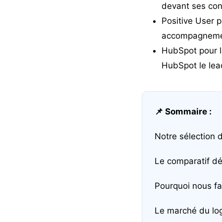
devant ses con
Positive User
po
accompagneme
HubSpot
pour l
HubSpot le lea
📌 Sommaire :
Notre sélection d
Le comparatif dét
Pourquoi nous fa
Le marché du log