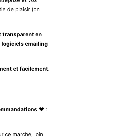
e de plaisir (on
t transparent en
 logiciels emailing
ement et facilement
.
ommandations
❤️ :
ur ce marché, loin