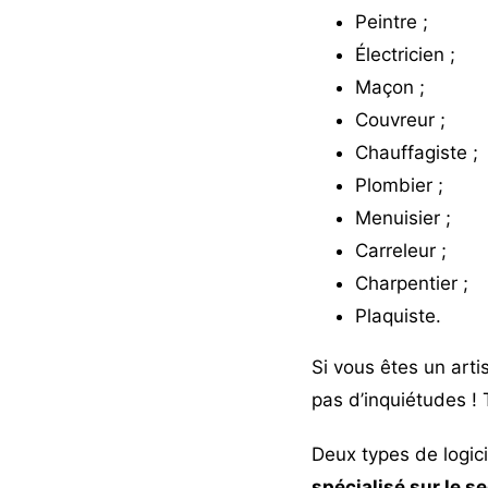
Peintre
;
Électricien
;
Maçon
;
Couvreur
;
Chauffagiste
;
Plombier
;
Menuisier
;
Carreleur
;
Charpentier
;
Plaquiste
.
Si vous êtes un arti
pas d’inquiétudes ! 
Deux types de logici
spécialisé sur le 