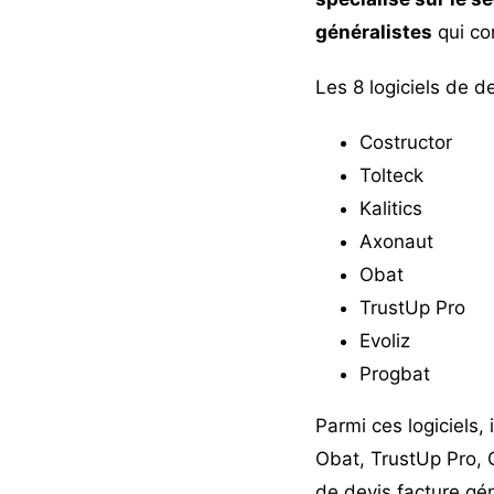
généralistes
qui co
Les 8 logiciels de 
Costructor
Tolteck
Kalitics
Axonaut
Obat
TrustUp Pro
Evoliz
Progbat
Parmi ces logiciels,
Obat, TrustUp Pro, C
de devis facture gén