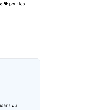
e ❤️
pour les
tisans du