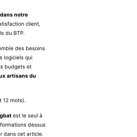
 dans notre
isfaction client,
els du BTP.
semble des besoins
 logiciels qui
ts budgets et
ux artisans du
t 12 mots).
ogbat
est le seul à
informations dessus
r dans cet article.