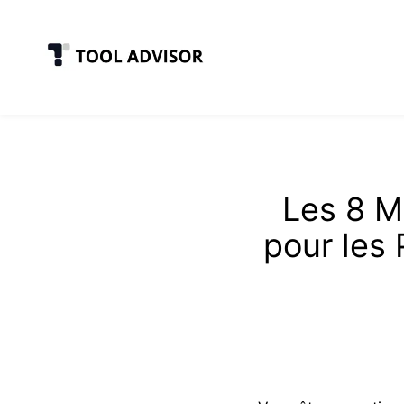
Skip
to
content
Les 8 M
pour les