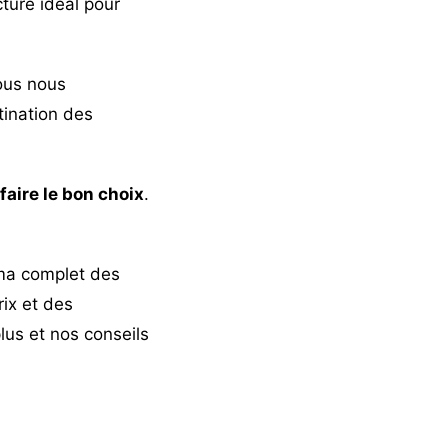
ture idéal pour
ous nous
tination des
faire le bon choix
.
ama complet des
rix et des
lus et nos conseils