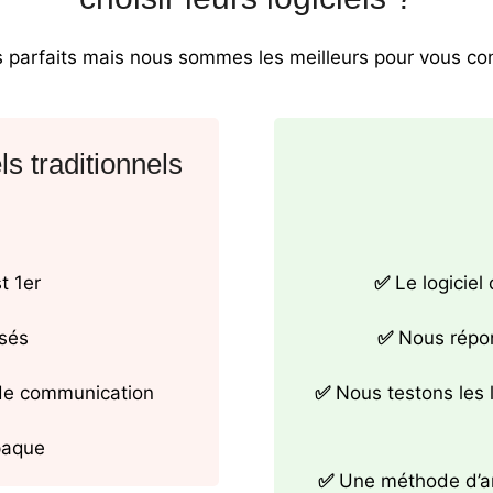
arfaits mais nous sommes les meilleurs pour vous consei
s traditionnels
st 1er
✅
Le logiciel
isés
✅
Nous répon
 de communication
✅
Nous testons les l
paque
✅
Une méthode d’an