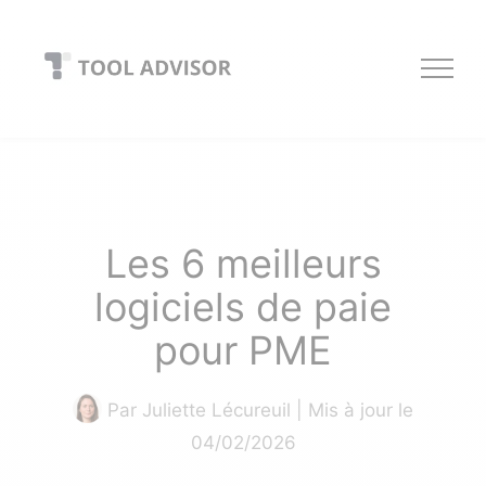
Skip
to
content
Les 6 meilleurs
logiciels de paie
pour PME
Par
Juliette Lécureuil
| Mis à jour le
04/02/2026