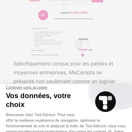
Spécifiquement conçue pour les petites et
moyennes entreprises,
MaCompta
se
présente non seulement comme un logiciel
de gestion de la paie pour PME, mais aussi
comme un
ERP
, avec des modules dédiés à
la paie, à la comptabilité, à la facturation,
etc.
L’outil est facile à utiliser, doté de