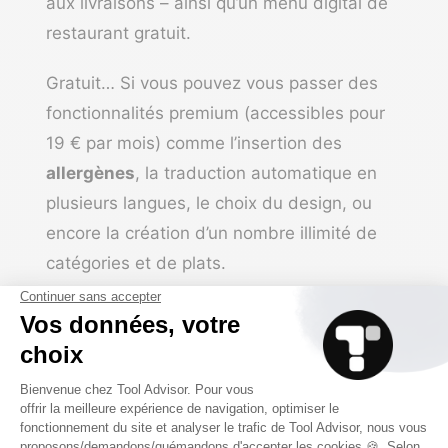
aux livraisons – ainsi qu’un menu digital de
restaurant gratuit.
Gratuit… Si vous pouvez vous passer des
fonctionnalités premium (accessibles pour
19 € par mois) comme l’insertion des
allergènes
, la traduction automatique en
plusieurs langues, le choix du design, ou
encore la création d’un nombre illimité de
catégories et de plats.
Que vous choisissiez ou non de souscrire à
la version premium, le logiciel est simple à
utiliser et
pratique
pour afficher le menu de
son restaurant sur smartphone. À noter
qu’avec l’abonnement Octotable, l’activation