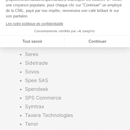
Seeburger
Scribee
Sellsy
Septeo
Seqino
Serensia
Seres
Sidetrade
Sovos
Spee SAS
Spendesk
SPS Commerce
Symtrax
Taxera Technologies
Tenor