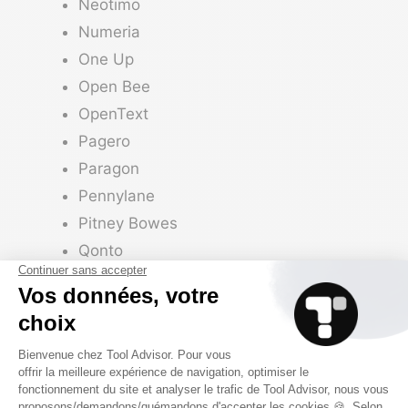
Neotimo
Numeria
One Up
Open Bee
OpenText
Pagero
Paragon
Pennylane
Pitney Bowes
Qonto
Quadient France
Quadient – NCS
Qweeby
Sage
SAP