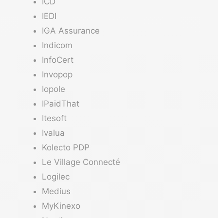
ICD
IEDI
IGA Assurance
Indicom
InfoCert
Invopop
Iopole
IPaidThat
Itesoft
Ivalua
Kolecto PDP
Le Village Connecté
Logilec
Medius
MyKinexo