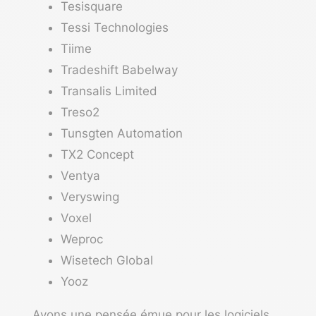
Tesisquare
Tessi Technologies
Tiime
Tradeshift Babelway
Transalis Limited
Treso2
Tunsgten Automation
TX2 Concept
Ventya
Veryswing
Voxel
Weproc
Wisetech Global
Yooz
Ayons une pensée émue pour les logiciels