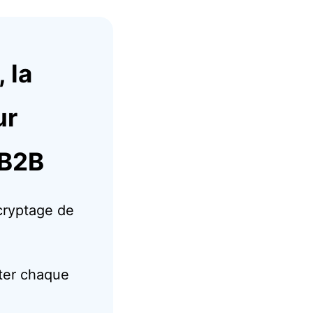
 la
ur
 B2B
cryptage de
tter chaque