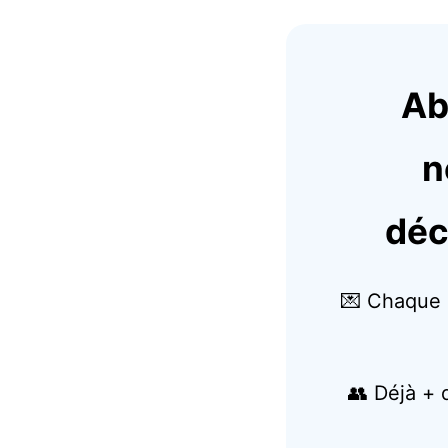
Ab
n
déc
💌 Chaque 
👥 Déjà + 