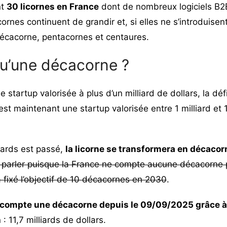
nt
30 licornes en France
dont de nombreux logiciels
B2
icornes continuent de grandir et, si elles ne s’introduise
écacorne, pentacornes et centaures.
qu’une décacorne ?
e startup valorisée à plus d’un milliard de dollars, la dé
est maintenant une startup valorisée entre 1 milliard et 
liards est passé,
la licorne se transformera en décacor
 parler puisque la France ne compte aucune décacorne 
ixé l’objectif de 10 décacornes en 2030
.
 compte une décacorne depuis le 09/09/2025 grâce à
 : 11,7 milliards de dollars.