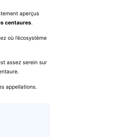
stement aperçus
es centaures
.
ez où l’écosystème
st assez serein sur
entaure.
s appellations.