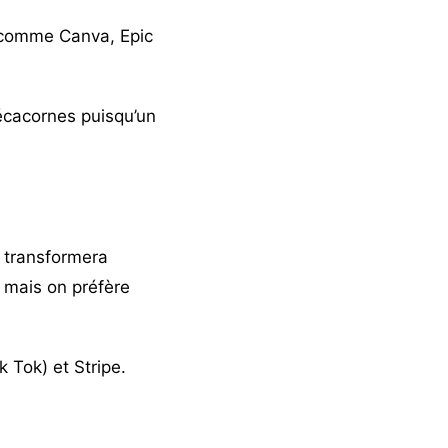
s comme
Canva
, Epic
décacornes puisqu’un
e transformera
e mais on préfère
 Tok) et Stripe.