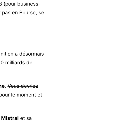
B (pour business-
nt pas en Bourse, se
finition a désormais
10 milliards de
ne
.
Vous devriez
pour le moment et
 Mistral
et sa