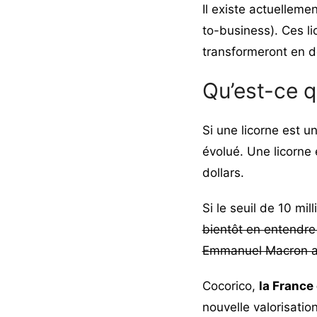
Il existe actuelleme
to-business)
. Ces l
transformeront en d
Qu’est-ce 
Si une licorne est un
évolué. Une licorne 
dollars.
Si le seuil de 10 mil
bientôt en entendre
Emmanuel Macron a f
Cocorico,
la France
nouvelle valorisation