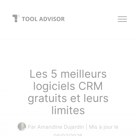
Skip
to
content
Les 5 meilleurs
logiciels CRM
gratuits et leurs
limites
Par
Amandine Dujardin
| Mis à jour le
08/02/2026