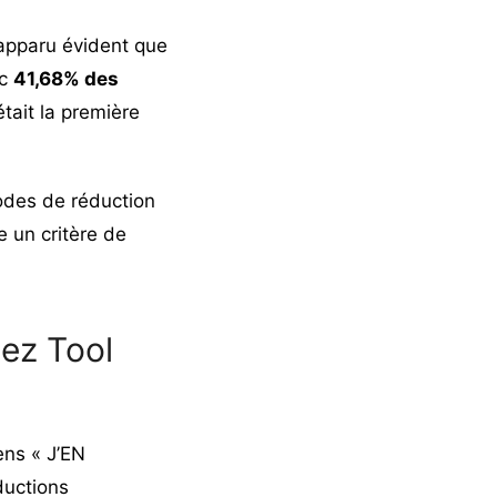
 apparu évident que
ec
41,68% des
tait la première
odes de réduction
e un critère de
ez Tool
ens « J’EN
ductions