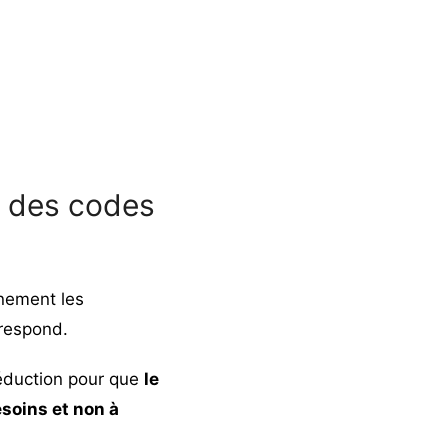
s des codes
nement les
respond.
réduction pour que
le
esoins et non à