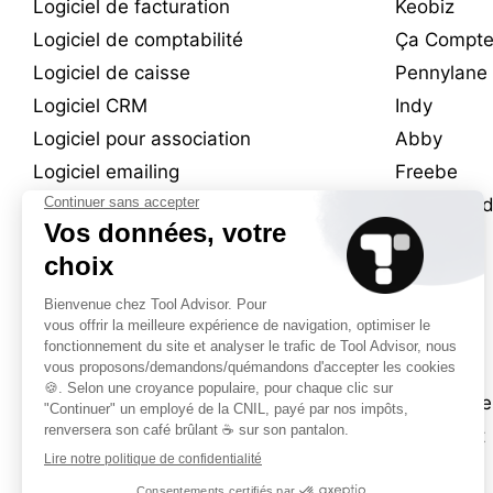
Logiciel de facturation
Keobiz
Logiciel de comptabilité
Ça Compte
Logiciel de caisse
Pennylane
Logiciel CRM
Indy
Logiciel pour association
Abby
Logiciel emailing
Freebe
Logiciel de marketing automation
Lightspee
Logiciel de visioconférence
L’Addition
Logiciel SEO
SumUp
Logiciel de trésorerie
PayFit
Logiciel de création de site web
Brevo
Logiciel de paie
Hubspot
Logiciel RH / SIRH
LegalPlace
Domiciliation d’entreprise
Legalstart
Création d’entreprise en ligne