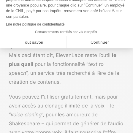
d’articles sur la synthèse vocale, vous lirez
partout (vraiment partout) qu’elle permet de
donner une voix au “
son naturel
”…
Au sein de la team chez Tool Advisor, on trouve
que le côté 100 % naturel reste à améliorer !
Mais ceci étant dit, ElevenLabs reste l’outil
le
plus quali
pour la fonctionnalité “
text to
speech
”, un service très recherché à l’ère de la
création de contenus.
Vous pouvez l”utiliser gratuitement, mais pour
avoir accès au clonage illimité de la voix – le
“
voice cloning
”, pour les amoureux de
Shakespeare – qui permet de générer de l’audio
avec votre propre voix, il faut souscrire l’offre