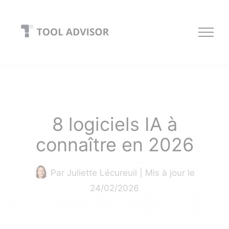
Skip
to
content
8 logiciels IA à
connaître en 2026
Par
Juliette Lécureuil
| Mis à jour le
24/02/2026