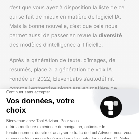
c’est que vous ayez à disposition la liste de ce
qui se fait de mieux en matière de logiciel IA.
Mais la bonne nouvelle, c’est que cela nous
permet aussi de passer en revue la
diversité
des modèles d’intelligence artificielle.
Après la génération de texte, d’images, de
résumés, place à la
génération de voix IA
.
Fondée en 2022,
ElevenLabs
s’autodéfinit
comme l’entreprise pionnière en matière de
synthèse vocale
basée sur l’IA.
Le processus est simple : vous rédigez du texte
et l’IA la synthétise de manière à en faire une
voix off
. Si vous parcourez internet en quête