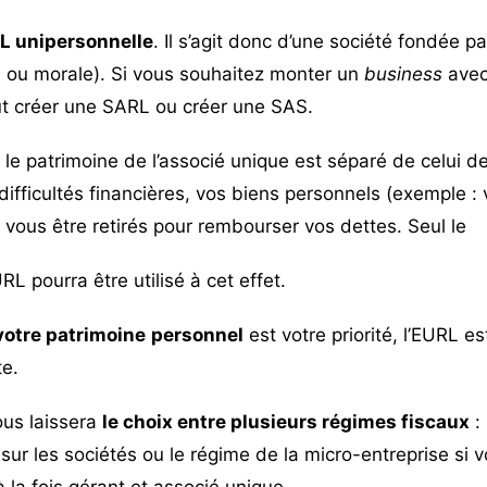
L unipersonnelle
. Il s’agit donc d’une société fondée p
 ou morale). Si vous souhaitez monter un
business
avec
ut
créer une SARL
ou
créer une SAS
.
le patrimoine de l’associé unique est séparé de celui de
difficultés financières, vos biens personnels (exemple : v
 vous être retirés pour rembourser vos dettes. Seul le
URL pourra être utilisé à cet effet.
votre patrimoine
personnel
est votre priorité, l’EURL e
te.
ous laissera
le choix entre plusieurs régimes fiscaux
: 
t sur les sociétés ou le régime de la micro-entreprise si 
 la fois gérant et associé unique.