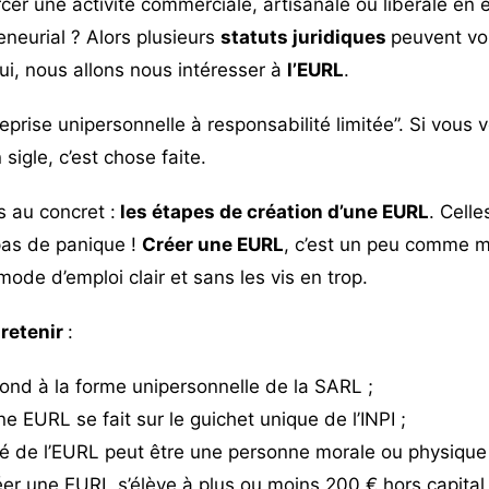
er une activité commerciale, artisanale ou libérale en 
eneurial ? Alors plusieurs
statuts juridiques
peuvent vo
ui, nous allons nous intéresser à
l’EURL
.
reprise unipersonnelle à responsabilité limitée”. Si vou
sigle, c’est chose faite.
 au concret :
les étapes de création d’une EURL
. Celle
as de panique !
Créer une EURL
, c’est un peu comme 
ode d’emploi clair et sans les vis en trop.
 retenir
:
ond à la forme unipersonnelle de la SARL ;
ne EURL se fait sur le guichet unique de l’INPI ;
ié de l’EURL peut être une personne morale ou physique
éer une EURL s’élève à plus ou moins 200 € hors capital 