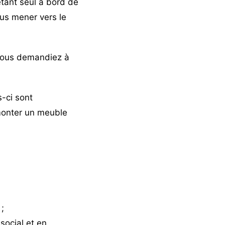
étant seul à bord de
us mener vers le
s vous demandiez à
s-ci sont
monter un meuble
 ;
social et en