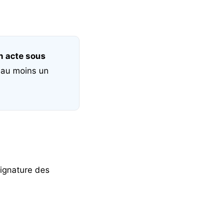
n acte sous
e au moins un
signature des
: