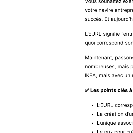
Vous souhaitez exerc
votre navire entrepr
succès. Et aujourd’h
L’EURL signifie “ent
quoi correspond son 
Maintenant, passons
nombreuses, mais p
IKEA, mais avec un m
✅ Les points clés à
L’EURL corresp
La création d’u
L’unique assoc
Le prix pour cr