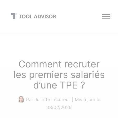
Skip
to
content
Comment recruter
les premiers salariés
d’une TPE ?
Par
Juliette Lécureuil
| Mis à jour le
08/02/2026