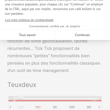
TickTick
est
un outil de gestion de to-do
list
très complet puisque vous pouvez gérer vos
to-do persos et pros. Saisie vocale,
transformation d’emails en tâches, rappels en
fonction de votre géolocalisation, tâches
récurrentes… Tick Tick proposent de
nombreuses “petites” fonctionnalités bien
pensées en plus des fonctionnalités classiques
d’un outil de time management.
Teuxdeux