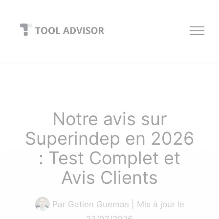
Skip
to
content
Notre avis sur
Superindep en 2026
: Test Complet et
Avis Clients
Par
Gatien Guemas
| Mis à jour le
23/07/2026