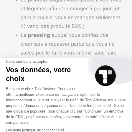
et légumes afin d’en manger 5 par jour (et
gare à vous si vous en mangez seulement
4) vend des produits B2C ;
Le
pressing
auquel vous confiez vos
chemises à repasser parce que vous ne
savez pas le faire vous-même sans faire
de plis (teuteuteu, on sait que vous êtes
nul en repassage, pas besoin de monter
sur vos grands chevaux) vend un service
B2C ;
Le
libraire
auquel vous achetez le dernier
tome de Petit Ours Brun pour l’offrir à votre
neveu à Noël vend un produit B2C ;
Le
cordonnier
qui refait les talons usés de