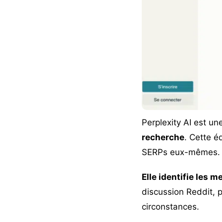
Perplexity AI
est une
recherche
. Cette é
SERPs eux-mêmes
Elle identifie les m
discussion Reddit, p
circonstances.