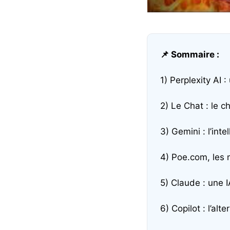
📌 Sommaire :
1) Perplexity AI 
2) Le Chat : le c
3) Gemini : l’int
4) Poe.com, les m
5) Claude : une I
6) Copilot : l’al