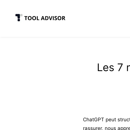
Skip
to
content
Les 7 
ChatGPT peut structu
rassurer, nous appr