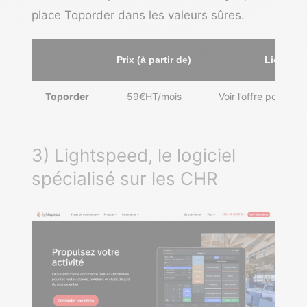
place Toporder dans les valeurs sûres.
Prix (à partir de)
Lien vers
Toporder
59€HT/mois
Voir l’offre pour la 
3) Lightspeed, le logiciel
spécialisé sur les CHR