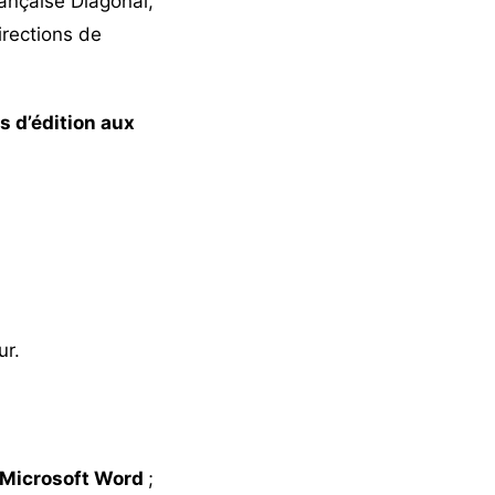
rançaise Diagonal,
irections de
s d’édition aux
ur.
u Microsoft Word
;