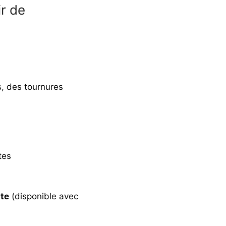
ir de
s, des tournures
tes
nte
(disponible avec