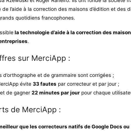
a Rzewuski et Roger Raneiro. Ils ont fondé la société f
 de l’aide à la correction des maisons d’édition et des d
grands quotidiens francophones.
ssible
la technologie d’aide à la correction des maison
 entreprises
.
ffres sur MerciApp :
 d’orthographe et de grammaire sont corrigées ;
erciApp évite
33 fautes
par correcteur et par jour ;
et de gagner
22 minutes par jour
pour chaque utilisate
rts de MerciApp :
meilleur que les correcteurs natifs de Google Docs o