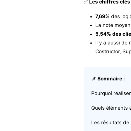
✅
Les chiffres clés 
7,69%
des logic
La note moyenn
5,54% des clie
Il y a aussi d
Costructor, Sup
📌 Sommaire :
Pourquoi réaliser
Quels éléments a
Les résultats de