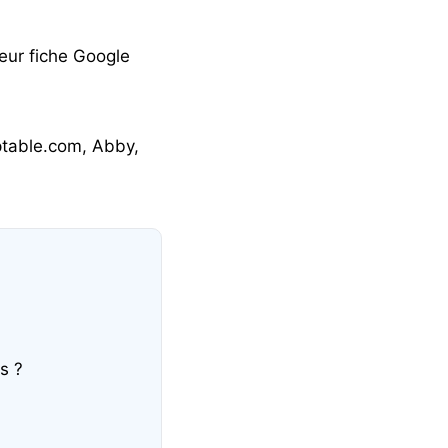
leur fiche Google
ptable.com, Abby,
s ?