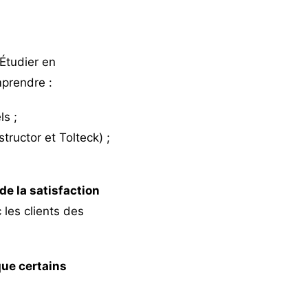
 Étudier en
mprendre :
ls ;
tructor et Tolteck) ;
de la satisfaction
les clients des
que certains