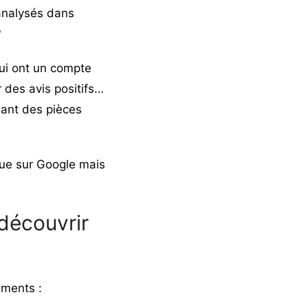
analysés dans
?
 qui ont un compte
r des avis positifs…
dant des pièces
que sur Google mais
découvrir
éments :