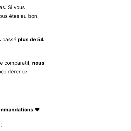
pas. Si vous
vous êtes au bon
ns passé
plus de 54
re comparatif,
nous
ioconférence
ommandations
❤️ :
 ;