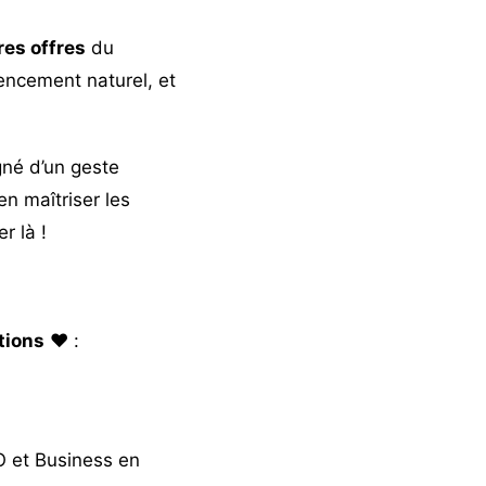
res offres
du
rencement naturel, et
né d’un geste
n maîtriser les
r là !
tions
❤️ :
O et Business en