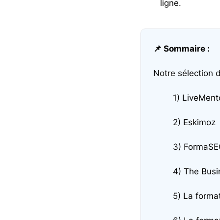
ligne.
📌 Sommaire :
Notre sélection 
1) LiveMent
2) Eskimoz
3) FormaSE
4) The Busi
5) La forma