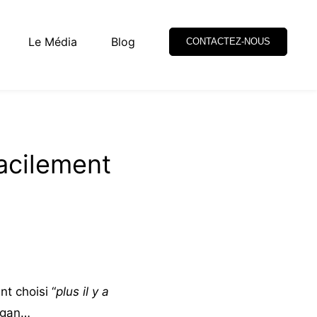
Le Média
Blog
CONTACTEZ-NOUS
facilement
t choisi “
plus il y a
logan…