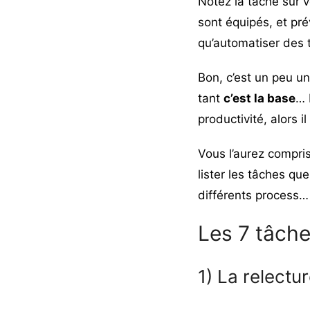
Notez la tâche sur v
sont équipés, et pr
qu’automatiser des 
Bon, c’est un peu un
tant
c’est la base
… 
productivité, alors 
Vous l’aurez compris 
lister les tâches q
différents process…
Les 7 tâche
1) La relect