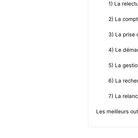
1) La relec
2) La compt
3) La prise
4) Le déma
5) La gesti
6) La reche
7) La relan
Les meilleurs out