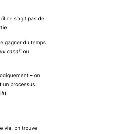
’il ne s’agit pas de
tie
.
e de gagner du temps
eul canal
” ou
thodiquement – on
st un processus
là).
e vie, on trouve