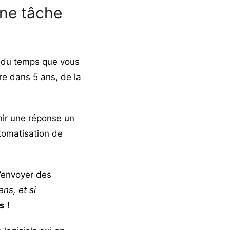
une tâche
, du temps que vous
tre dans 5 ans, de la
rnir une réponse un
utomatisation de
’envoyer des
iens, et si
as
!