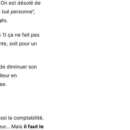
. On est désolé de
s tué personne
”,
gés.
 1) ça ne fait pas
te, soit pour un
 de diminuer son
lleur en
ise.
si la comptabilité.
eneur… Mais
il faut le