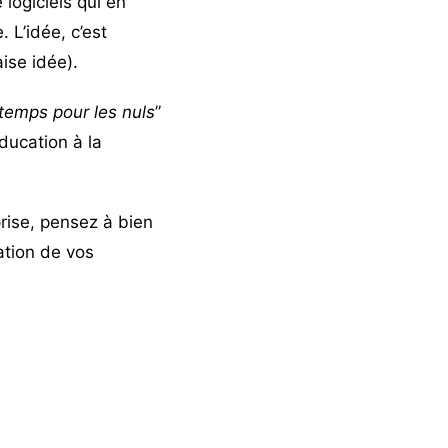
logiciels qui en
 L’idée, c’est
ise idée).
 temps
pour les nuls
”
ducation à la
prise, pensez à bien
éation de vos