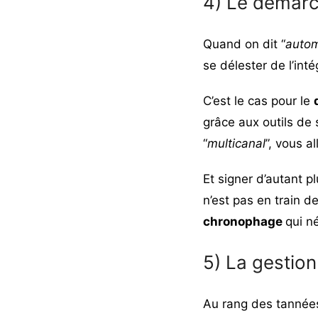
4) Le démar
Quand on dit “
autom
se délester de l’int
C’est le cas pour le
grâce aux outils de
“
multicanal
”, vous 
Et signer d’autant 
n’est pas en train 
chronophage
qui né
5) La gestio
Au rang des tannées