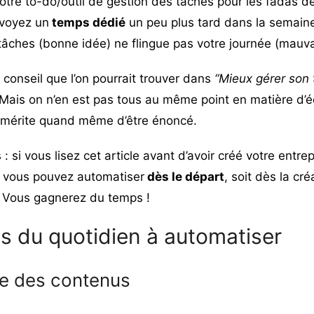
otre to-do/outil de gestion des tâches pour les fadas de 
évoyez un
temps dédié
un peu plus tard dans la semaine.
tâches (bonne idée) ne flingue pas votre journée (mauva
 conseil que l’on pourrait trouver dans
“
Mieux gérer son
Mais on n’en est pas tous au même point en matière d’é
il mérite quand même d’être énoncé.
: si vous lisez cet article avant d’avoir créé votre entre
ue vous pouvez automatiser
dès le départ
, soit dès la cr
 Vous gagnerez du temps !
s du quotidien à automatiser
ure des contenus