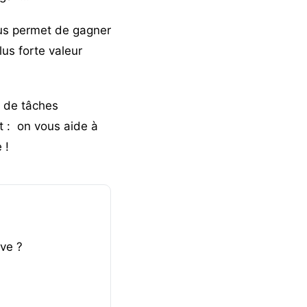
ous permet de gagner
lus forte valeur
n de tâches
ut : on vous aide à
 !
ve ?