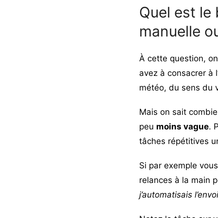
Quel est l
manuelle ou
À cette question, on
avez à consacrer à l
météo, du sens du v
Mais on sait combien
peu
moins vague
. 
tâches répétitives u
Si par exemple vous
relances à la main 
j’automatisais l’envo