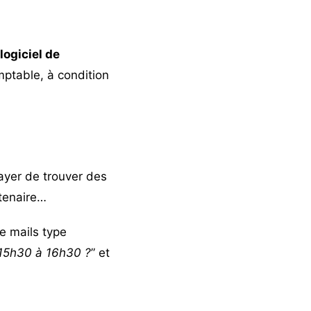
logiciel de
ptable, à condition
sayer de trouver des
rtenaire…
e mails type
 15h30 à 16h30 ?
” et