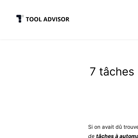
Skip
to
content
7 tâches 
Si on avait dû trouv
de
tâches à automa