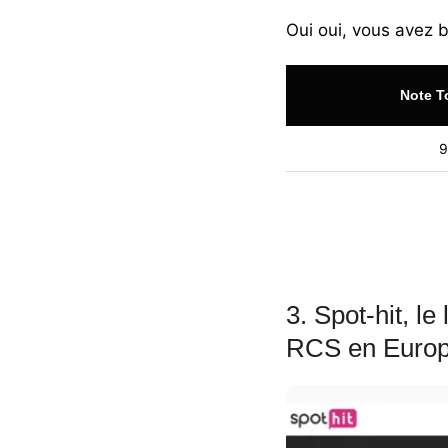
Oui oui, vous avez b
Note T
9
3. Spot-hit, l
RCS en Europ