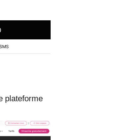
)
/SMS
re plateforme