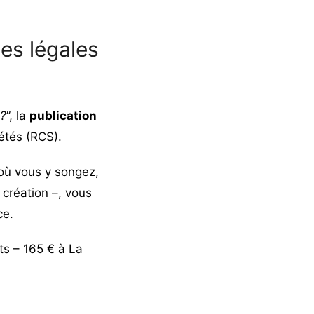
ces légales
?
”, la
publication
iétés (RCS).
 où vous y songez,
 création –, vous
ce.
s – 165 € à La