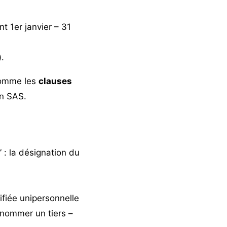
t 1er janvier – 31
.
comme les
clauses
en SAS.
” : la désignation du
lifiée unipersonnelle
 nommer un tiers –