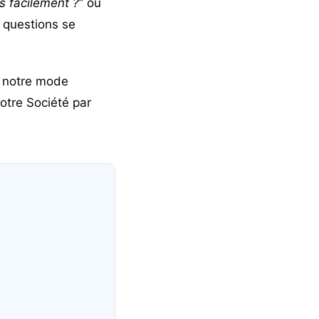
ts facilement ?
” ou
 questions se
e notre mode
otre Société par