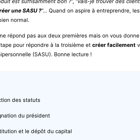
duit est suffisamment bon ?
”, “
vais-je trouver des clien
éer une SASU ?
”… Quand on aspire à entreprendre, les
 bien normal.
n ne répond pas aux deux premières mais on vous donn
étape pour répondre à la troisième et
créer facilement
v
nipersonnelle (SASU). Bonne lecture !
ction des statuts
gnation du président
titution et le dépôt du capital