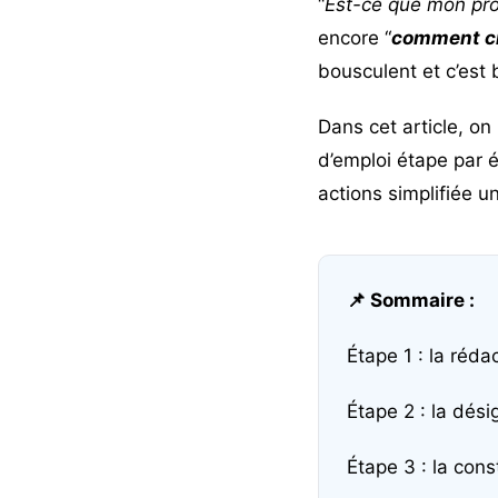
“
Est-ce que mon pro
encore “
comment cr
bousculent
et c’est
Dans cet article, o
d’emploi étape par 
actions simplifiée u
📌 Sommaire :
Étape 1 : la réda
Étape 2 : la dési
Étape 3 : la cons