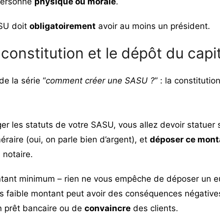
 personne
physique ou morale
.
SU doit
obligatoirement
avoir au moins un président.
 constitution et le dépôt du capi
e la série “
comment créer une SASU ?
” : la constitutio
r les statuts de votre SASU, vous allez devoir statuer 
raire (oui, on parle bien d’argent), et
déposer ce mont
 notaire.
ontant minimum – rien ne vous empêche de déposer un eu
très faible montant peut avoir des conséquences négativ
n prêt bancaire ou de
convaincre
des clients.