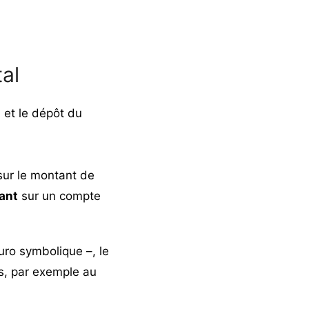
tal
n et le dépôt du
sur le montant de
ant
sur un compte
ro symbolique –, le
es, par exemple au