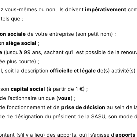
ez vous-mêmes ou non, ils doivent
impérativement
comp
tels que :
on sociale
de votre entreprise (son petit nom) ;
son
siège social
;
e
(jusqu’à 99 ans, sachant qu’il est possible de la reno
ée plus courte) ;
l, soit la description
officielle et légale
de(s) activité(s)
 son
capital social
(à partir de 1 €) ;
 de l’actionnaire unique (
vous
) ;
de fonctionnement et de
prise de décision
au sein de l
e de désignation du président de la SASU, son mode d
ontant (s’il y a lieu) des apports, qu’il s’agisse d’
apports